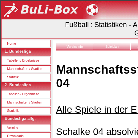
Fußball : Statistiken -
G
Home
Vereinsinfo
Spielplan
1. Bundesliga
Tabellen / Ergebnisse
Mannschaftsst
Mannschaften / Stadien
Statistik
04
2. Bundesliga
Tabellen / Ergebnisse
Mannschaften / Stadien
Alle Spiele in der 
Statistik
Bundesliga allg.
Vereine
Schalke 04 absolvi
Downloads