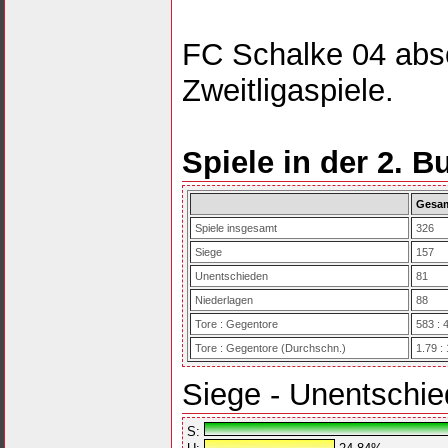
FC Schalke 04 abso
Zweitligaspiele.
Spiele in der 2. B
Gesa
Spiele insgesamt
326
Siege
157
Unentschieden
81
Niederlagen
88
Tore : Gegentore
583 : 
Tore : Gegentore (Durchschn.)
1.79 :
Siege - Unentschie
S: