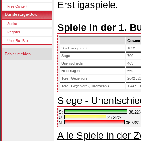
Erstligaspiele.
Free Content
BundesLiga-Box
Suche
Spiele in der 1. B
Register
Über BuLiBox
Gesamt
Spiele insgesamt
1832
Fehler melden
Siege
700
Unentschieden
463
Niederlagen
669
Tore : Gegentore
2642 : 2
Tore : Gegentore (Durchschn.)
1.44 : 1.
Siege - Unentschie
S:
38.22
U:
25.28%
N:
36.53%
Alle Spiele in der 