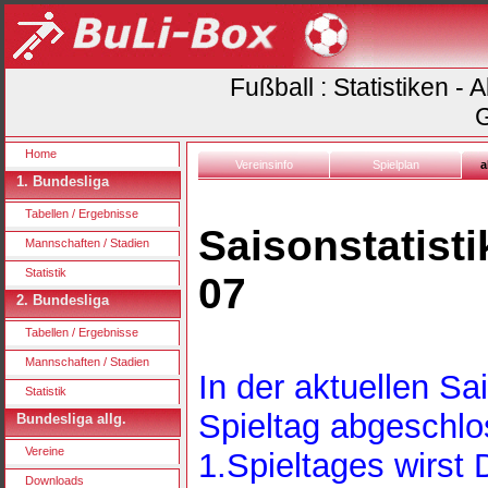
Fußball : Statistiken -
G
Home
Vereinsinfo
Spielplan
a
1. Bundesliga
Tabellen / Ergebnisse
Saisonstatist
Mannschaften / Stadien
Statistik
07
2. Bundesliga
Tabellen / Ergebnisse
Mannschaften / Stadien
In der aktuellen S
Statistik
Spieltag abgeschlo
Bundesliga allg.
Vereine
1.Spieltages wirst 
Downloads