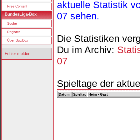
aktuelle Statistik
Free Content
07 sehen.
BundesLiga-Box
Suche
Register
Die Statistiken ver
Über BuLiBox
Du im Archiv:
Stati
Fehler melden
07
Spieltage der aktue
Datum
Spieltag
Heim - Gast