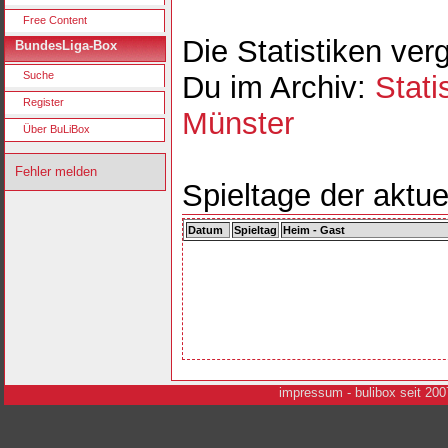
Free Content
Die Statistiken ver
BundesLiga-Box
Suche
Du im Archiv:
Stati
Register
Münster
Über BuLiBox
Fehler melden
Spieltage der aktue
Datum
Spieltag
Heim - Gast
i
mpressum
- bulibox seit 200