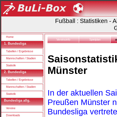
Fußball : Statistiken -
G
Home
Vereinsinfo
Spielplan
a
1. Bundesliga
Tabellen / Ergebnisse
Saisonstatist
Mannschaften / Stadien
Statistik
Münster
2. Bundesliga
Tabellen / Ergebnisse
Mannschaften / Stadien
In der aktuellen Sa
Statistik
Preußen Münster nic
Bundesliga allg.
Vereine
Bundesliga vertrete
Downloads