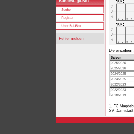
BundesLiga-Box
Suche
Register
Über BuLiBox
Fehler melden
Die einzelnen 
Saison
2025/2026
2025/2026
2024/2025
2024/2025
2022/2023
2022/2023
2018/2019
2018/2019
1. FC Magdeb
SV Darmstadt