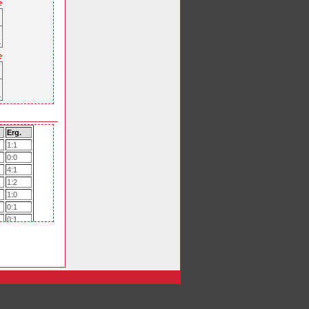
Erg.
1:1
0:0
4:1
1:2
1:0
0:1
0:1
3:1