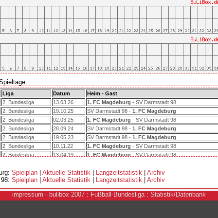
Spieltage:
Liga
Datum
Heim - Gast
2. Bundesliga
13.03.26
1. FC Magdeburg
- SV Darmstadt 98
2. Bundesliga
19.10.25
SV Darmstadt 98 -
1. FC Magdeburg
2. Bundesliga
02.03.25
1. FC Magdeburg
- SV Darmstadt 98
2. Bundesliga
28.09.24
SV Darmstadt 98 -
1. FC Magdeburg
2. Bundesliga
19.05.23
SV Darmstadt 98 -
1. FC Magdeburg
2. Bundesliga
10.11.22
1. FC Magdeburg
- SV Darmstadt 98
2. Bundesliga
13.04.19
1. FC Magdeburg
- SV Darmstadt 98
2. Bundesliga
03.11.18
SV Darmstadt 98 -
1. FC Magdeburg
urg:
Spielplan
|
Aktuelle Statistik
|
Langzeitstatistik
|
Archiv
 98:
Spielplan
|
Aktuelle Statistik
|
Langzeitstatistik
|
Archiv
i
mpressum
- bulibox 2007 : Fußball-Bundesliga : Statistik/Datenbank