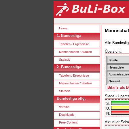
Home
Mannschaft
1. Bundesliga
Alle Bundeslig
Tabellen / Ergebnisse
Übersicht:
Mannschaften / Stadien
Statistik
Spiele
2. Bundesliga
Heimspiele
Auswärtsspiel
Tabellen / Ergebnisse
Gesamt
Mannschaften / Stadien
Bilanz als B
Statistik
Siege - Unent
Bundesliga allg.
S:
Vereine
U:
N:
Downloads
Aktueller Sais
Free Content