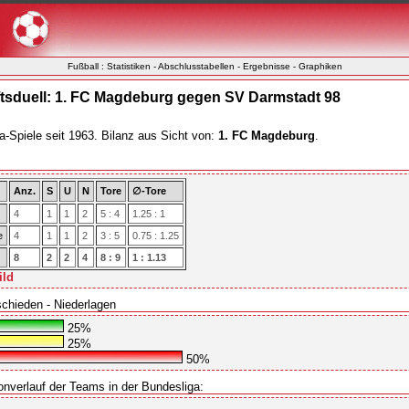
Fußball : Statistiken - Abschlusstabellen - Ergebnisse - Graphiken
sduell: 1. FC Magdeburg gegen SV Darmstadt 98
a-Spiele seit 1963. Bilanz aus Sicht von:
1. FC Magdeburg
.
Anz.
S
U
N
Tore
∅-Tore
4
1
1
2
5 : 4
1.25 : 1
e
4
1
1
2
3 : 5
0.75 : 1.25
8
2
2
4
8 : 9
1 : 1.13
ild
schieden - Niederlagen
25%
25%
50%
onverlauf der Teams in der Bundesliga: