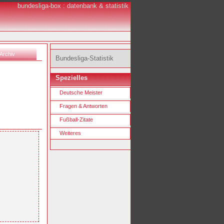
bundesliga-box : datenbank & statistik
Archiv
Bundesliga-Statistik
Spezielles
Deutsche Meister
Fragen & Antworten
Fußball-Zitate
Weiteres