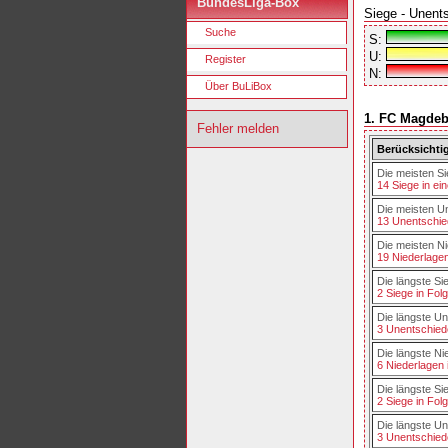
BundesLiga-Box
Siege - Unent
Suche
S:
U:
Register
N:
Über BuLiBox
1. FC Magdebu
Fehler melden
Berücksichtig
Die meisten Si
14 Siege in ei
Die meisten Un
13 Unentschied
Die meisten Ni
19 Niederlagen
Die längste Si
2 Siege in Folg
Die längste Un
3 Unentschiede
Die längste Ni
6 Niederlagen 
Die längste Sie
2 Siege in Fol
Die längste Un
3 Unentschiede