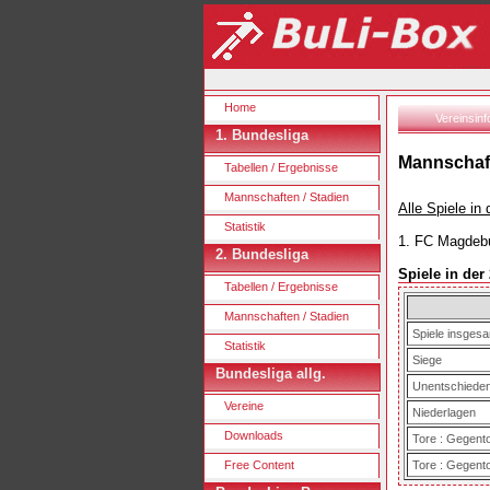
Home
Vereinsinf
1. Bundesliga
Mannschaft
Tabellen / Ergebnisse
Mannschaften / Stadien
Alle Spiele in
Statistik
1. FC Magdebur
2. Bundesliga
Spiele in der
Tabellen / Ergebnisse
Mannschaften / Stadien
Spiele insges
Statistik
Siege
Bundesliga allg.
Unentschiede
Vereine
Niederlagen
Downloads
Tore : Gegent
Free Content
Tore : Gegent