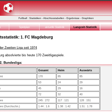
Fußball : Statistiken - Abschlusstabellen - Ergebnisse - Graphiken
o
Spielplan
aktuelle Statistik
Langzeit-Statistik
sstatistik: 1. FC Magdeburg
 der Zweiten Liga seit 1974
g absolvierte bis heute 170 Zweitligaspiele.
 2. Bundesliga:
Gesamt
Heim
Auswärts
amt
170
85
85
53
24
29
n
45
29
16
72
32
40
ore
245 : 272
117 : 121
128 : 151
ore (Durchschn.)
1.44 : 1.6
1.38 : 1.42
1.51 : 1.78