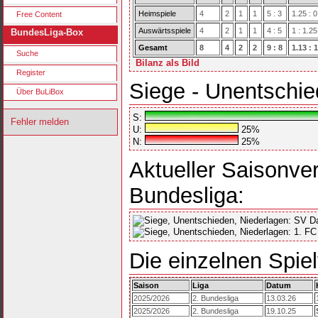
Heimspiele
4
2
1
1
5 : 3
1.25 : 
Free Content
Auswärtsspiele
4
2
1
1
4 : 5
1 : 1.25
BundesLiga-Box
Gesamt
8
4
2
2
9 : 8
1.13 : 1
Suche
Bilanz als Bild
Register
Siege - Unentschie
Über BuLiBox
S:
Fehler melden
U:
25%
N:
25%
Aktueller Saisonver
Bundesliga:
Die einzelnen Spiel
Saison
Liga
Datum
2025/2026
2. Bundesliga
13.03.26
2025/2026
2. Bundesliga
19.10.25