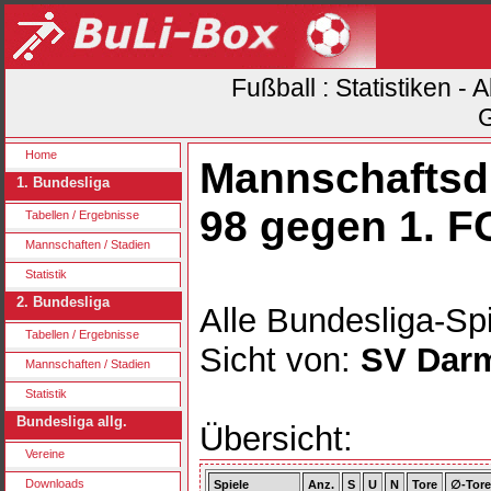
Fußball : Statistiken -
G
Home
Mannschaftsdu
1. Bundesliga
98 gegen 1. 
Tabellen / Ergebnisse
Mannschaften / Stadien
Statistik
2. Bundesliga
Alle Bundesliga-Spi
Tabellen / Ergebnisse
Sicht von:
SV Darm
Mannschaften / Stadien
Statistik
Bundesliga allg.
Übersicht:
Vereine
Downloads
Spiele
Anz.
S
U
N
Tore
∅-Tore