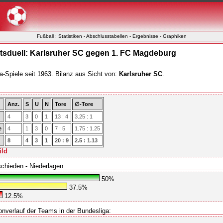
Fußball : Statistiken - Abschlusstabellen - Ergebnisse - Graphiken
sduell: Karlsruher SC gegen 1. FC Magdeburg
a-Spiele seit 1963. Bilanz aus Sicht von:
Karlsruher SC
.
Anz.
S
U
N
Tore
∅-Tore
4
3
0
1
13 : 4
3.25 : 1
e
4
1
3
0
7 : 5
1.75 : 1.25
8
4
3
1
20 : 9
2.5 : 1.13
ild
schieden - Niederlagen
50%
37.5%
12.5%
onverlauf der Teams in der Bundesliga: