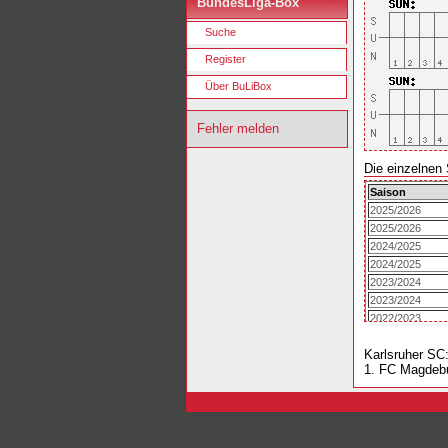
BundesLiga-Box
Suche
Register
Über BuLiBox
Fehler melden
Die einzelnen 
Saison
2025/2026
2025/2026
2024/2025
2024/2025
2023/2024
2023/2024
2022/2023
2022/2023
Karlsruher SC
1. FC Magdeb