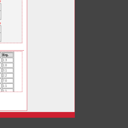
Erg.
1:3
1:0
3:1
2:2
7:0
1:1
1:1
2:3