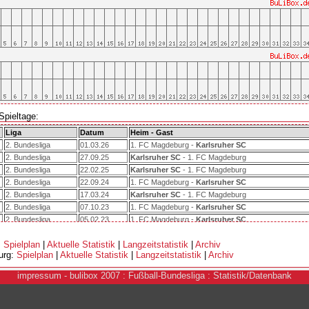
Spieltage:
Liga
Datum
Heim - Gast
2. Bundesliga
01.03.26
1. FC Magdeburg -
Karlsruher SC
2. Bundesliga
27.09.25
Karlsruher SC
- 1. FC Magdeburg
2. Bundesliga
22.02.25
Karlsruher SC
- 1. FC Magdeburg
2. Bundesliga
22.09.24
1. FC Magdeburg -
Karlsruher SC
2. Bundesliga
17.03.24
Karlsruher SC
- 1. FC Magdeburg
2. Bundesliga
07.10.23
1. FC Magdeburg -
Karlsruher SC
2. Bundesliga
05.02.23
1. FC Magdeburg -
Karlsruher SC
2. Bundesliga
24.07.22
Karlsruher SC
- 1. FC Magdeburg
:
Spielplan
|
Aktuelle Statistik
|
Langzeitstatistik
|
Archiv
urg:
Spielplan
|
Aktuelle Statistik
|
Langzeitstatistik
|
Archiv
i
mpressum
- bulibox 2007 : Fußball-Bundesliga : Statistik/Datenbank