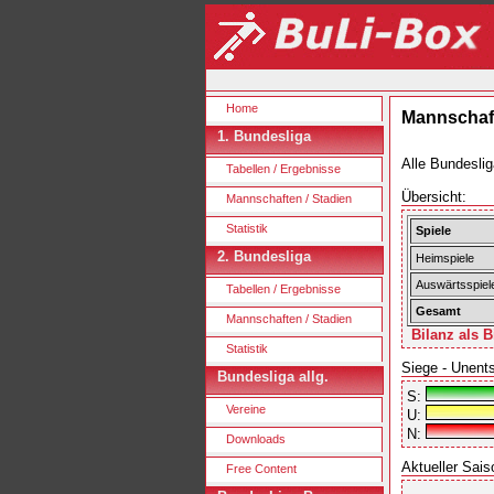
Home
Mannschaft
1. Bundesliga
Alle Bundeslig
Tabellen / Ergebnisse
Übersicht:
Mannschaften / Stadien
Statistik
Spiele
2. Bundesliga
Heimspiele
Auswärtsspiel
Tabellen / Ergebnisse
Gesamt
Mannschaften / Stadien
Bilanz als B
Statistik
Siege - Unent
Bundesliga allg.
S:
Vereine
U:
N:
Downloads
Aktueller Sais
Free Content