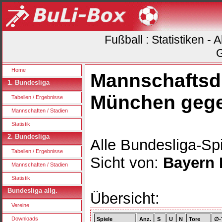
Fußball : Statistiken -
G
Home
Mannschaftsdu
1. Bundesliga
München gege
Tabellen / Ergebnisse
Mannschaften / Stadien
Statistik
2. Bundesliga
Alle Bundesliga-Spi
Tabellen / Ergebnisse
Sicht von:
Bayern
Mannschaften / Stadien
Statistik
Bundesliga allg.
Übersicht:
Vereine
Downloads
Spiele
Anz.
S
U
N
Tore
∅-