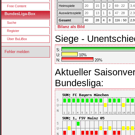
Heimspiele
20
15
3
2
69 : 22
3.4
Free Content
Auswärtsspiele
20
13
1
6
47 : 28
2.3
BundesLiga-Box
Gesamt
40
28
4
8
116 : 50
2.9
Suche
Bilanz als Bild
Register
Siege - Unentschie
Über BuLiBox
S:
Fehler melden
U:
10%
N:
20%
Aktueller Saisonver
Bundesliga: