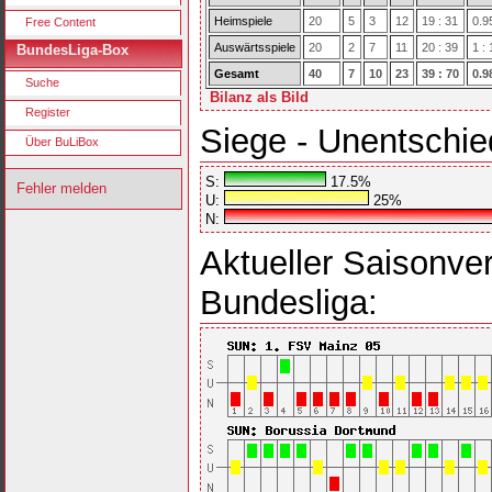
Heimspiele
20
5
3
12
19 : 31
0.9
Free Content
Auswärtsspiele
20
2
7
11
20 : 39
1 : 
BundesLiga-Box
Gesamt
40
7
10
23
39 : 70
0.9
Suche
Bilanz als Bild
Register
Siege - Unentschie
Über BuLiBox
S:
17.5%
Fehler melden
U:
25%
N:
Aktueller Saisonver
Bundesliga: