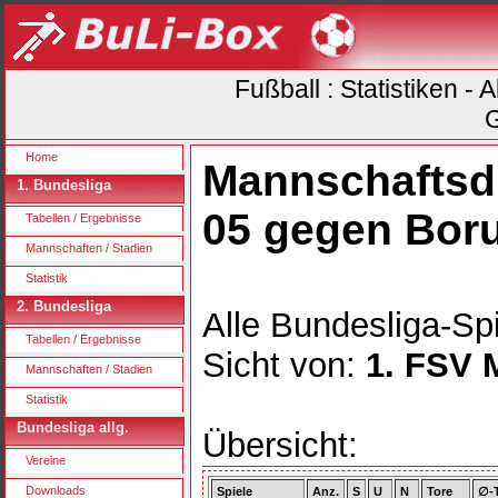
Fußball : Statistiken -
G
Home
Mannschaftsdu
1. Bundesliga
05 gegen Bor
Tabellen / Ergebnisse
Mannschaften / Stadien
Statistik
2. Bundesliga
Alle Bundesliga-Spi
Tabellen / Ergebnisse
Sicht von:
1. FSV 
Mannschaften / Stadien
Statistik
Bundesliga allg.
Übersicht:
Vereine
Downloads
Spiele
Anz.
S
U
N
Tore
∅-