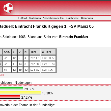
Fußball : Statistiken - Abschlusstabellen - Ergebnisse - Graphiken
sduell: Eintracht Frankfurt gegen 1. FSV Mainz 05
a-Spiele seit 1963. Bilanz aus Sicht von:
Eintracht Frankfurt
.
Anz.
S
U
N
Tore
∅-Tore
22
12
6
4
29 : 17
1.32 : 0.77
e
22
1
13
8
28 : 38
1.27 : 1.73
44
13
19
12
57 : 55
1.3 : 1.25
ild
schieden - Niederlagen
29.55%
43.18%
27.27%
onverlauf der Teams in der Bundesliga: