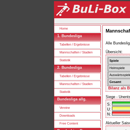
Home
Mannschaft
1. Bundesliga
Alle Bundeslig
Tabellen / Ergebnisse
Übersicht:
Mannschaften / Stadien
Statistik
Spiele
2. Bundesliga
Heimspiele
Auswärtsspiel
Tabellen / Ergebnisse
Gesamt
Mannschaften / Stadien
Bilanz als B
Statistik
Siege - Unent
Bundesliga allg.
S:
Vereine
U:
N:
Downloads
Aktueller Sais
Free Content