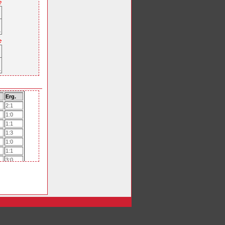
Erg.
2:1
1:0
1:1
1:3
1:0
1:1
3:0
1:1
2:2
1:0
1:1
0:2
0:2
2:1