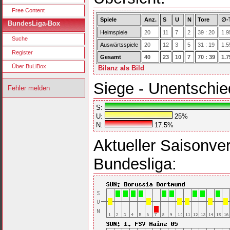
Free Content
Spiele
Anz.
S
U
N
Tore
∅-
BundesLiga-Box
Heimspiele
20
11
7
2
39 : 20
1.9
Suche
Auswärtsspiele
20
12
3
5
31 : 19
1.5
Register
Gesamt
40
23
10
7
70 : 39
1.7
Über BuLiBox
Bilanz als Bild
Siege - Unentschie
Fehler melden
S:
U:
25%
N:
17.5%
Aktueller Saisonver
Bundesliga: