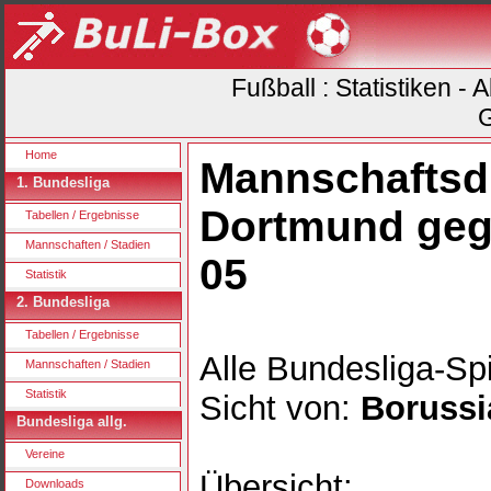
Fußball : Statistiken -
G
Home
Mannschaftsdu
1. Bundesliga
Dortmund geg
Tabellen / Ergebnisse
Mannschaften / Stadien
05
Statistik
2. Bundesliga
Tabellen / Ergebnisse
Alle Bundesliga-Spi
Mannschaften / Stadien
Statistik
Sicht von:
Borussi
Bundesliga allg.
Vereine
Übersicht:
Downloads