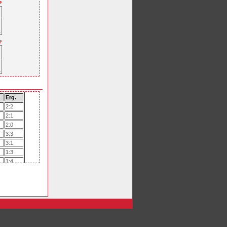
Erg.
2:2
2:1
2:0
3:3
3:1
1:3
1:4
1:1
0:0
2:1
2:0
1:4
2:3
1:0