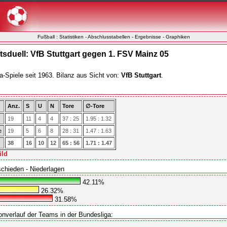
Fußball : Statistiken - Abschlusstabellen - Ergebnisse - Graphiken
sduell: VfB Stuttgart gegen 1. FSV Mainz 05
a-Spiele seit 1963. Bilanz aus Sicht von:
VfB Stuttgart
.
Anz.
S
U
N
Tore
∅-Tore
19
11
4
4
37 : 25
1.95 : 1.32
e
19
5
6
8
28 : 31
1.47 : 1.63
38
16
10
12
65 : 56
1.71 : 1.47
ild
schieden - Niederlagen
42.11%
26.32%
31.58%
onverlauf der Teams in der Bundesliga: