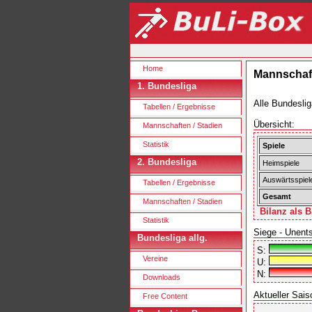
Home
Mannschaft
1. Bundesliga
Alle Bundeslig
Tabellen / Ergebnisse
Übersicht:
Mannschaften / Stadien
Statistik
Spiele
2. Bundesliga
Heimspiele
Auswärtsspiel
Tabellen / Ergebnisse
Gesamt
Mannschaften / Stadien
Bilanz als B
Statistik
Siege - Unent
Bundesliga allg.
S:
Vereine
U:
N:
Downloads
Aktueller Sais
Free Content