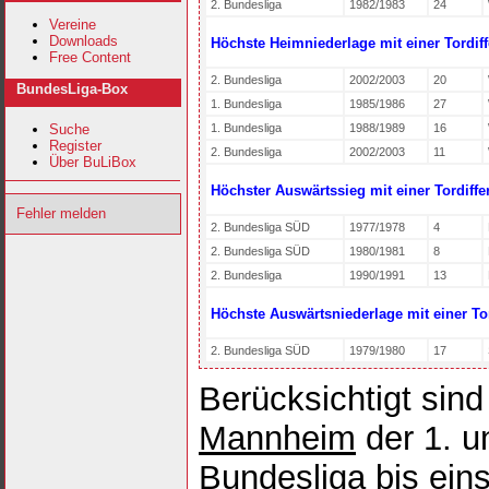
2. Bundesliga
1982/1983
24
Vereine
Downloads
Höchste Heimniederlage mit einer Tordiff
Free Content
2. Bundesliga
2002/2003
20
BundesLiga-Box
1. Bundesliga
1985/1986
27
Suche
1. Bundesliga
1988/1989
16
Register
2. Bundesliga
2002/2003
11
Über BuLiBox
Höchster Auswärtssieg mit einer Tordiffe
Fehler melden
2. Bundesliga SÜD
1977/1978
4
2. Bundesliga SÜD
1980/1981
8
2. Bundesliga
1990/1991
13
Höchste Auswärtsniederlage mit einer Tor
2. Bundesliga SÜD
1979/1980
17
Berücksichtigt sind
Mannheim
der 1. u
Bundesliga bis eins