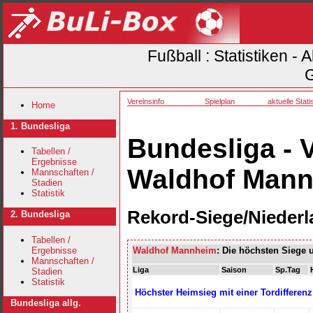
Fußball : Statistiken -
G
Vereinsinfo
Spielplan
aktuelle Statis
Home
1. Bundesliga
Bundesliga - 
Tabellen /
Ergebnisse
Waldhof Mann
Mannschaften /
Stadien
Statistik
Rekord-Siege/Nieder
2. Bundesliga
Tabellen /
Ergebnisse
Waldhof Mannheim
: Die höchsten Siege 
Mannschaften /
Liga
Saison
Sp.Tag
Stadien
Statistik
Höchster Heimsieg mit einer Tordifferenz
Bundesliga allg.