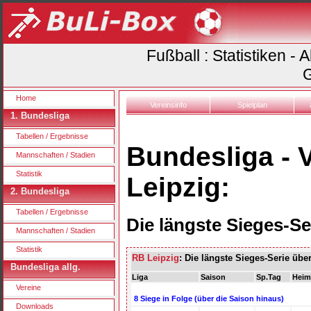
Fußball : Statistiken -
G
Home
Vereinsinfo
Spielplan
1. Bundesliga
Tabellen / Ergebnisse
Bundesliga - 
Mannschaften / Stadien
Statistik
Leipzig:
2. Bundesliga
Tabellen / Ergebnisse
Die längste Sieges-Ser
Mannschaften / Stadien
Statistik
RB Leipzig
: Die längste Sieges-Serie über
Bundesliga allg.
Liga
Saison
Sp.Tag
Heim
Vereine
8 Siege in Folge (über die Saison hinaus)
Downloads