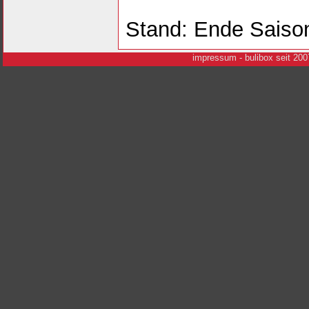
Stand: Ende Saiso
i
mpressum
- bulibox seit 200