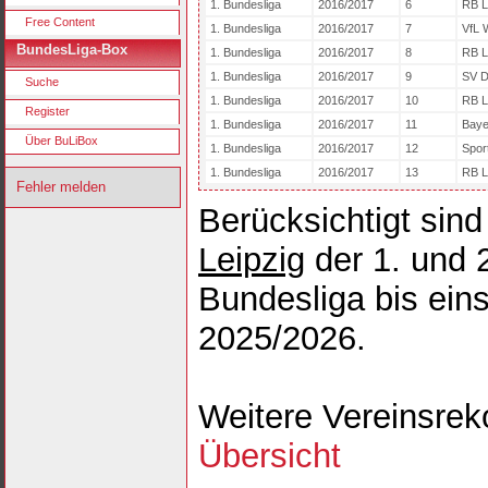
1. Bundesliga
2016/2017
6
RB L
Free Content
1. Bundesliga
2016/2017
7
VfL 
BundesLiga-Box
1. Bundesliga
2016/2017
8
RB L
1. Bundesliga
2016/2017
9
SV D
Suche
1. Bundesliga
2016/2017
10
RB L
Register
1. Bundesliga
2016/2017
11
Baye
Über BuLiBox
1. Bundesliga
2016/2017
12
Spor
1. Bundesliga
2016/2017
13
RB L
Fehler melden
Berücksichtigt sind
Leipzig
der 1. und 2
Bundesliga bis eins
2025/2026.
Weitere Vereinsrek
Übersicht